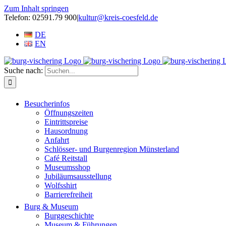
Zum Inhalt springen
Telefon: 02591.79 900
|
kultur@kreis-coesfeld.de
DE
EN
Suche nach:
Besucherinfos
Öffnungszeiten
Eintrittspreise
Hausordnung
Anfahrt
Schlösser- und Burgenregion Münsterland
Café Reitstall
Museumsshop
Jubiläumsausstellung
Wolfsshirt
Barrierefreiheit
Burg & Museum
Burggeschichte
Museum & Führungen