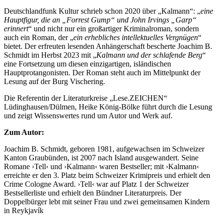
Deutschlandfunk Kultur schrieb schon 2020 über „Kalmann“: „
eine
Hauptfigur, die an „Forrest Gump“ und John Irvings „Garp“
erinnert
“ und nicht nur ein großartiger Kriminalroman, sondern
auch ein Roman, der „
ein erhebliches intellektuelles Vergnügen
“
bietet. Der erfreuten lesenden Anhängerschaft bescherte Joachim B.
Schmidt im Herbst 2023 mit „
Kalmann und der schlafende Berg
“
eine Fortsetzung um diesen einzigartigen, isländischen
Hauptprotangonisten. Der Roman steht auch im Mittelpunkt der
Lesung auf der Burg Vischering.
Die Referentin der Literaturkreise „Lese.ZEICHEN“
Lüdinghausen/Dülmen, Heike König-Bölke führt durch die Lesung
und zeigt Wissenswertes rund um Autor und Werk auf.
Zum Autor:
Joachim B. Schmidt, geboren 1981, aufgewachsen im Schweizer
Kanton Graubünden, ist 2007 nach Island ausgewandert. Seine
Romane ›Tell‹ und ›Kalmann‹ waren Bestseller; mit ›Kalmann‹
erreichte er den 3. Platz beim Schweizer Krimipreis und erhielt den
Crime Cologne Award. ›Tell‹ war auf Platz 1 der Schweizer
Bestsellerliste und erhielt den Bündner Literaturpreis. Der
Doppelbürger lebt mit seiner Frau und zwei gemeinsamen Kindern
in Reykjavík