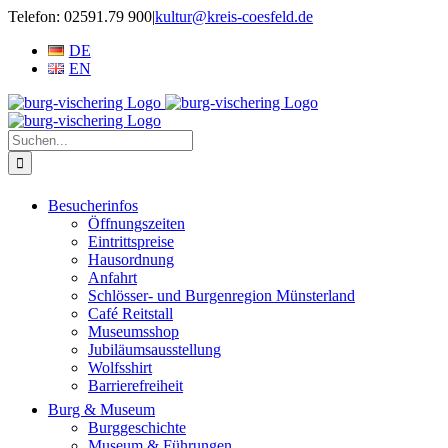
Zum
Telefon: 02591.79 900
|
kultur@kreis-coesfeld.de
Inhalt
DE
springen
EN
Suche
nach:
Besucherinfos
Öffnungszeiten
Eintrittspreise
Hausordnung
Anfahrt
Schlösser- und Burgenregion Münsterland
Café Reitstall
Museumsshop
Jubiläumsausstellung
Wolfsshirt
Barrierefreiheit
Burg & Museum
Burggeschichte
Museum & Führungen