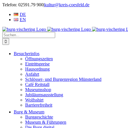
Zum
Telefon: 02591.79 900
|
kultur@kreis-coesfeld.de
Inhalt
DE
springen
EN
Suche
nach:
Besucherinfos
Öffnungszeiten
Eintrittspreise
Hausordnung
Anfahrt
Schlösser- und Burgenregion Münsterland
Café Reitstall
Museumsshop
Jubiläumsausstellung
Wolfsshirt
Barrierefreiheit
Burg & Museum
Burggeschichte
Museum & Führungen
Die Burg digital