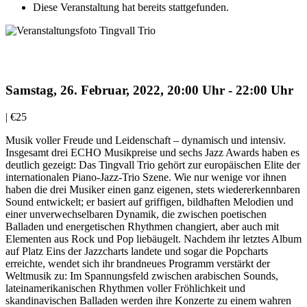
Diese Veranstaltung hat bereits stattgefunden.
AUSVERKAUFT: Tingvall Trio
Samstag, 26. Februar, 2022, 20:00 Uhr
-
22:00 Uhr
|
€25
Musik voller Freude und Leidenschaft – dynamisch und intensiv.
Insgesamt drei ECHO Musikpreise und sechs Jazz Awards haben es
deutlich gezeigt: Das Tingvall Trio gehört zur europäischen Elite der
internationalen Piano-Jazz-Trio Szene. Wie nur wenige vor ihnen
haben die drei Musiker einen ganz eigenen, stets wiedererkennbaren
Sound entwickelt; er basiert auf griffigen, bildhaften Melodien und
einer unverwechselbaren Dynamik, die zwischen poetischen
Balladen und energetischen Rhythmen changiert, aber auch mit
Elementen aus Rock und Pop liebäugelt. Nachdem ihr letztes Album
auf Platz Eins der Jazzcharts landete und sogar die Popcharts
erreichte, wendet sich ihr brandneues Programm verstärkt der
Weltmusik zu: Im Spannungsfeld zwischen arabischen Sounds,
lateinamerikanischen Rhythmen voller Fröhlichkeit und
skandinavischen Balladen werden ihre Konzerte zu einem wahren