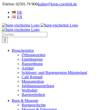
Zum
Telefon: 02591.79 900
|
kultur@kreis-coesfeld.de
Inhalt
DE
springen
EN
Suche
nach:
Besucherinfos
Öffnungszeiten
Eintrittspreise
Hausordnung
Anfahrt
Schlösser- und Burgenregion Münsterland
Café Reitstall
Museumsshop
Jubiläumsausstellung
Wolfsshirt
Barrierefreiheit
Burg & Museum
Burggeschichte
Museum & Führungen