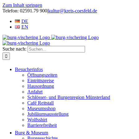
Zum Inhalt springen
Telefon: 02591.79 900
|
kultur@kreis-coesfeld.de
DE
EN
Suche nach:
Besucherinfos
Öffnungszeiten
Eintrittspreise
Hausordnung
Anfahrt
Schlösser- und Burgenregion Münsterland
Café Reitstall
Museumsshop
Jubiläumsausstellung
Wolfsshirt
Barrierefreiheit
Burg & Museum
Burggeschichte