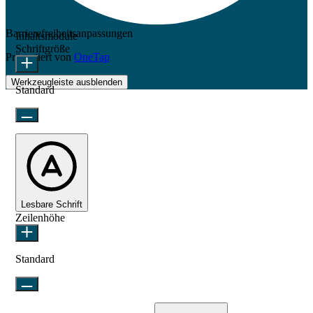
Barrierefreiheitsanpassungen
Inhaltsmodule
Schriftgröße
Präsentiert von
OneTap
Werkzeugleiste ausblenden
Standard
Lesbare Schrift
Zeilenhöhe
Standard