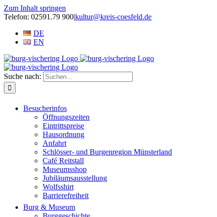
Zum Inhalt springen
Telefon: 02591.79 900
|
kultur@kreis-coesfeld.de
DE
EN
Suche nach:
Besucherinfos
Öffnungszeiten
Eintrittspreise
Hausordnung
Anfahrt
Schlösser- und Burgenregion Münsterland
Café Reitstall
Museumsshop
Jubiläumsausstellung
Wolfsshirt
Barrierefreiheit
Burg & Museum
Burggeschichte