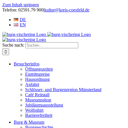
Zum Inhalt springen
Telefon: 02591.79 900
|
kultur@kreis-coesfeld.de
DE
EN
Suche nach:
Besucherinfos
Öffnungszeiten
Eintrittspreise
Hausordnung
Anfahrt
Schlösser- und Burgenregion Münsterland
Café Reitstall
Museumsshop
Jubiläumsausstellung
Wolfsshirt
Barrierefreiheit
Burg & Museum
Burggeschichte