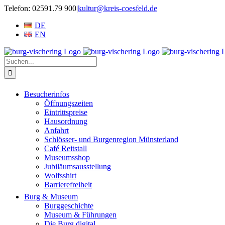
Zum
Telefon: 02591.79 900
|
kultur@kreis-coesfeld.de
Inhalt
DE
springen
EN
Suche
nach:
Besucherinfos
Öffnungszeiten
Eintrittspreise
Hausordnung
Anfahrt
Schlösser- und Burgenregion Münsterland
Café Reitstall
Museumsshop
Jubiläumsausstellung
Wolfsshirt
Barrierefreiheit
Burg & Museum
Burggeschichte
Museum & Führungen
Die Burg digital