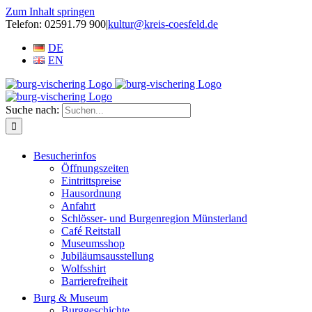
Zum Inhalt springen
Telefon: 02591.79 900
|
kultur@kreis-coesfeld.de
DE
EN
Suche nach:
Besucherinfos
Öffnungszeiten
Eintrittspreise
Hausordnung
Anfahrt
Schlösser- und Burgenregion Münsterland
Café Reitstall
Museumsshop
Jubiläumsausstellung
Wolfsshirt
Barrierefreiheit
Burg & Museum
Burggeschichte