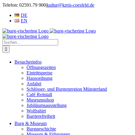
Zum
Telefon: 02591.79 900
|
kultur@kreis-coesfeld.de
Inhalt
DE
springen
EN
Suche
nach:
Besucherinfos
Öffnungszeiten
Eintrittspreise
Hausordnung
Anfahrt
Schlösser- und Burgenregion Münsterland
Café Reitstall
Museumsshop
Jubiläumsausstellung
Wolfsshirt
Barrierefreiheit
Burg & Museum
Burggeschichte
Museum & Führungen