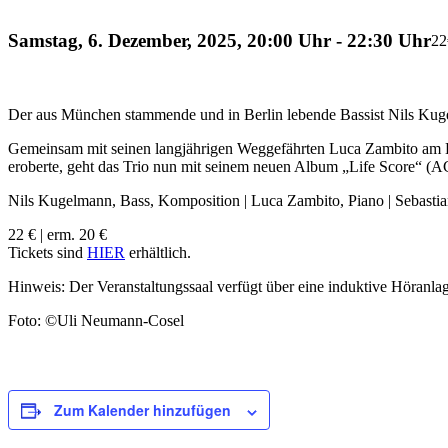
Samstag, 6. Dezember, 2025, 20:00 Uhr
-
22:30 Uhr
22
Der aus München stammende und in Berlin lebende Bassist Nils Kugelma
Gemeinsam mit seinen langjährigen Weggefährten Luca Zambito am Kl
eroberte, geht das Trio nun mit seinem neuen Album „Life Score“ (AC
Nils Kugelmann, Bass, Komposition | Luca Zambito, Piano | Sebasti
22 € | erm. 20 €
Tickets sind
HIER
erhältlich.
Hinweis: Der Veranstaltungssaal verfügt über eine induktive Höranla
Foto: ©Uli Neumann-Cosel
Zum Kalender hinzufügen