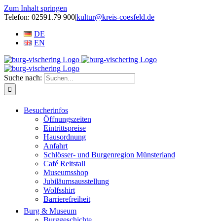
Zum Inhalt springen
Telefon: 02591.79 900
|
kultur@kreis-coesfeld.de
DE
EN
Suche nach:
Besucherinfos
Öffnungszeiten
Eintrittspreise
Hausordnung
Anfahrt
Schlösser- und Burgenregion Münsterland
Café Reitstall
Museumsshop
Jubiläumsausstellung
Wolfsshirt
Barrierefreiheit
Burg & Museum
Burggeschichte