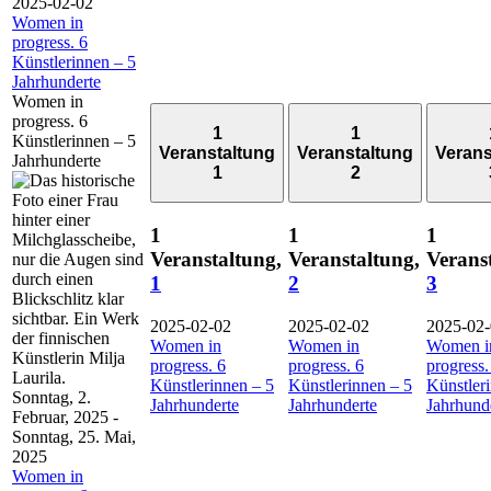
2025-02-02
Women in
progress. 6
Künstlerinnen – 5
Jahrhunderte
Women in
progress. 6
1
1
Künstlerinnen – 5
Veranstaltung
Veranstaltung
Verans
Jahrhunderte
1
2
1
1
1
Veranstaltung,
Veranstaltung,
Verans
1
2
3
2025-02-02
2025-02-02
2025-02
Women in
Women in
Women i
progress. 6
progress. 6
progress.
Künstlerinnen – 5
Künstlerinnen – 5
Künstler
Sonntag, 2.
Jahrhunderte
Jahrhunderte
Jahrhund
Februar, 2025
-
Sonntag, 25. Mai,
2025
Women in