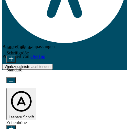
Barrierefreiheitsanpassungen
Inhaltsmodule
Schriftgröße
Präsentiert von
OneTap
Werkzeugleiste ausblenden
Standard
Lesbare Schrift
Zeilenhöhe