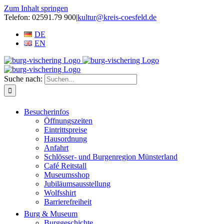
Zum Inhalt springen
Telefon: 02591.79 900
|
kultur@kreis-coesfeld.de
DE
EN
Suche nach:
Besucherinfos
Öffnungszeiten
Eintrittspreise
Hausordnung
Anfahrt
Schlösser- und Burgenregion Münsterland
Café Reitstall
Museumsshop
Jubiläumsausstellung
Wolfsshirt
Barrierefreiheit
Burg & Museum
Burggeschichte