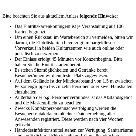
Bitte beachten Sie aus aktuellem Anlass
folgende Hinweise
:
Das Eintrittskartenkontingent ist je Veranstaltung auf 100
Karten begrenzt.
Um einen Rückstau im Wartebereich zu vermeiden, bitten wir
darum, die Eintrittskarten bevorzugt im bargeldlosen
Vorverkauf in beiden Kulturzentren wie auch online oder
postalisch zu erwerben.
Der Einlass erfolgt 45 Minuten vor Konzertbeginn. Bitte
halten Sie die Eintrittskarten bereit.
Es stehen Sitzmöglichkeiten und Getränke bereit.
Besucher/innen wird ein fester Platz zugewiesen.
Auf dem Gelände ist der Mindestabstand von 1,5 m zwischen
Personengruppen bis zu zehn Personen oder zwei Haushalten
einzuhalten.
Außerhalb der o.g. Personenverbundes ist das Abstandsgebot
und die Maskenpflicht zu beachten.
Zwecks Kontaktpersonennachverfolgung werden die
Besucherkontaktdaten mit einer Datenerhebung aller
Anwesenden registriert. Diese werden nach vier Wochen
gelöscht.
Händedesinfektionsmittel stehen zur Verfügung. Sanitärräume
sind zusätzlich mit Flüssigseife und Einmalhandtüchern