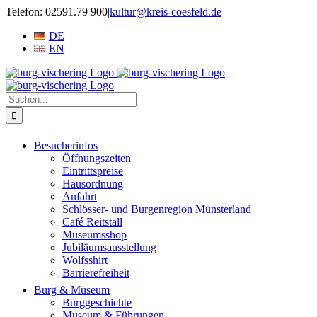
Zum
Telefon: 02591.79 900
|
kultur@kreis-coesfeld.de
Inhalt
DE
springen
EN
Suche
nach:
Besucherinfos
Öffnungszeiten
Eintrittspreise
Hausordnung
Anfahrt
Schlösser- und Burgenregion Münsterland
Café Reitstall
Museumsshop
Jubiläumsausstellung
Wolfsshirt
Barrierefreiheit
Burg & Museum
Burggeschichte
Museum & Führungen