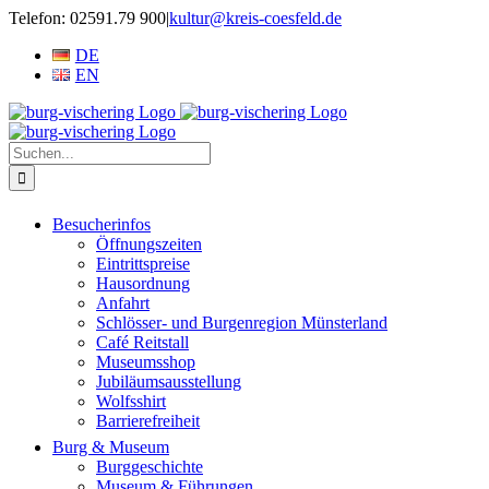
Zum
Telefon: 02591.79 900
|
kultur@kreis-coesfeld.de
Inhalt
DE
springen
EN
Suche
nach:
Besucherinfos
Öffnungszeiten
Eintrittspreise
Hausordnung
Anfahrt
Schlösser- und Burgenregion Münsterland
Café Reitstall
Museumsshop
Jubiläumsausstellung
Wolfsshirt
Barrierefreiheit
Burg & Museum
Burggeschichte
Museum & Führungen