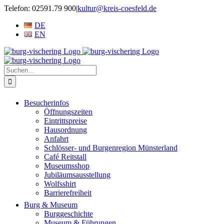
Zum
Telefon: 02591.79 900
|
kultur@kreis-coesfeld.de
Inhalt
DE
springen
EN
Suche
nach:
Besucherinfos
Öffnungszeiten
Eintrittspreise
Hausordnung
Anfahrt
Schlösser- und Burgenregion Münsterland
Café Reitstall
Museumsshop
Jubiläumsausstellung
Wolfsshirt
Barrierefreiheit
Burg & Museum
Burggeschichte
Museum & Führungen