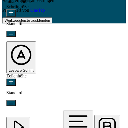
Barrierefreiheitsanpassungen
Inhaltsmodule
Schriftgröße
Präsentiert von
OneTap
Werkzeugleiste ausblenden
Standard
Lesbare Schrift
Zeilenhöhe
Standard