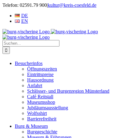
Zum
Telefon: 02591.79 900
|
kultur@kreis-coesfeld.de
Inhalt
DE
springen
EN
Suche
nach:
Besucherinfos
Öffnungszeiten
Eintrittspreise
Hausordnung
Anfahrt
Schlösser- und Burgenregion Münsterland
Café Reitstall
Museumsshop
Jubiläumsausstellung
Wolfsshirt
Barrierefreiheit
Burg & Museum
Burggeschichte
Museum & Führungen