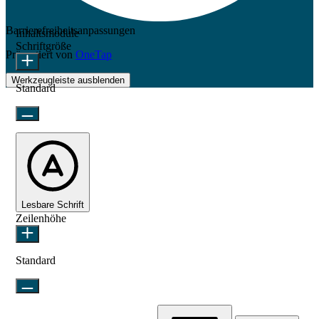
Barrierefreiheitsanpassungen
Inhaltsmodule
Schriftgröße
Präsentiert von
OneTap
Werkzeugleiste ausblenden
Standard
Lesbare Schrift
Zeilenhöhe
Standard