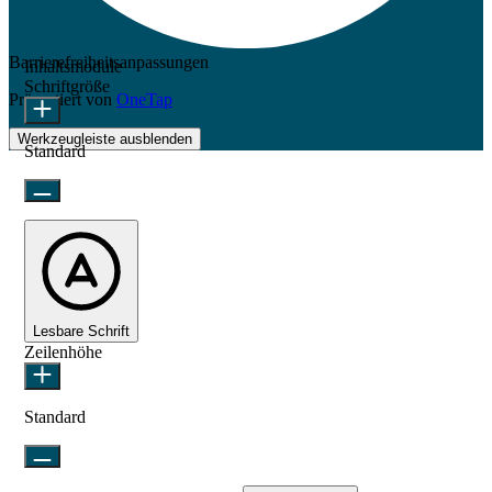
Barrierefreiheitsanpassungen
Inhaltsmodule
Schriftgröße
Präsentiert von
OneTap
Werkzeugleiste ausblenden
Standard
Lesbare Schrift
Zeilenhöhe
Standard