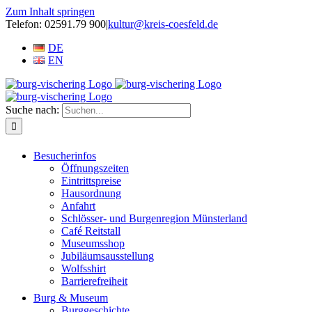
Zum Inhalt springen
Telefon: 02591.79 900
|
kultur@kreis-coesfeld.de
DE
EN
Suche nach:
Besucherinfos
Öffnungszeiten
Eintrittspreise
Hausordnung
Anfahrt
Schlösser- und Burgenregion Münsterland
Café Reitstall
Museumsshop
Jubiläumsausstellung
Wolfsshirt
Barrierefreiheit
Burg & Museum
Burggeschichte