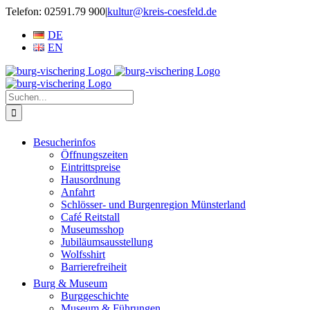
Zum
Telefon: 02591.79 900
|
kultur@kreis-coesfeld.de
Inhalt
DE
springen
EN
Suche
nach:
Besucherinfos
Öffnungszeiten
Eintrittspreise
Hausordnung
Anfahrt
Schlösser- und Burgenregion Münsterland
Café Reitstall
Museumsshop
Jubiläumsausstellung
Wolfsshirt
Barrierefreiheit
Burg & Museum
Burggeschichte
Museum & Führungen