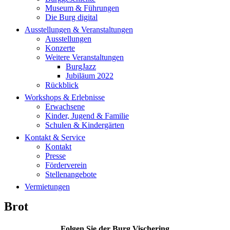
Museum & Führungen
Die Burg digital
Ausstellungen & Veranstaltungen
Ausstellungen
Konzerte
Weitere Veranstaltungen
BurgJazz
Jubiläum 2022
Rückblick
Workshops & Erlebnisse
Erwachsene
Kinder, Jugend & Familie
Schulen & Kindergärten
Kontakt & Service
Kontakt
Presse
Förderverein
Stellenangebote
Vermietungen
Brot
Folgen Sie der Burg Vischering