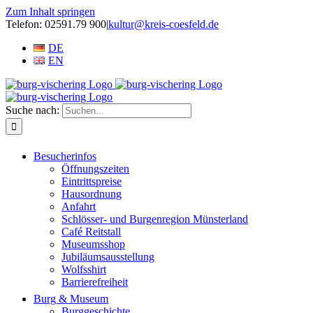
Zum Inhalt springen
Telefon: 02591.79 900
|
kultur@kreis-coesfeld.de
DE
EN
Suche nach:
Besucherinfos
Öffnungszeiten
Eintrittspreise
Hausordnung
Anfahrt
Schlösser- und Burgenregion Münsterland
Café Reitstall
Museumsshop
Jubiläumsausstellung
Wolfsshirt
Barrierefreiheit
Burg & Museum
Burggeschichte