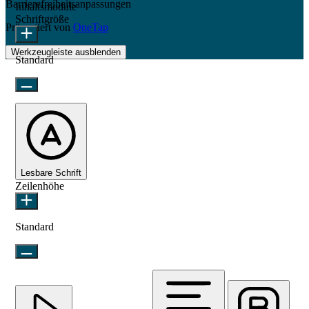
Barrierefreiheitsanpassungen
Inhaltsmodule
Schriftgröße
Präsentiert von
OneTap
Werkzeugleiste ausblenden
Standard
Lesbare Schrift
Zeilenhöhe
Standard