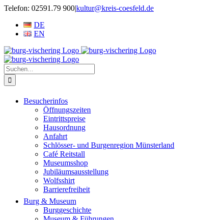
Zum
Telefon: 02591.79 900
|
kultur@kreis-coesfeld.de
Inhalt
DE
springen
EN
Suche
nach:
Besucherinfos
Öffnungszeiten
Eintrittspreise
Hausordnung
Anfahrt
Schlösser- und Burgenregion Münsterland
Café Reitstall
Museumsshop
Jubiläumsausstellung
Wolfsshirt
Barrierefreiheit
Burg & Museum
Burggeschichte
Museum & Führungen