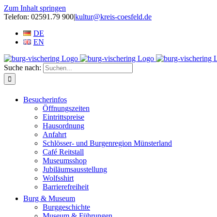
Zum Inhalt springen
Telefon: 02591.79 900
|
kultur@kreis-coesfeld.de
DE
EN
Suche nach:
Besucherinfos
Öffnungszeiten
Eintrittspreise
Hausordnung
Anfahrt
Schlösser- und Burgenregion Münsterland
Café Reitstall
Museumsshop
Jubiläumsausstellung
Wolfsshirt
Barrierefreiheit
Burg & Museum
Burggeschichte
Museum & Führungen