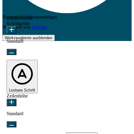
Barrierefreiheitsanpassungen
Inhaltsmodule
Schriftgröße
Präsentiert von
OneTap
Werkzeugleiste ausblenden
Standard
Lesbare Schrift
Zeilenhöhe
Standard