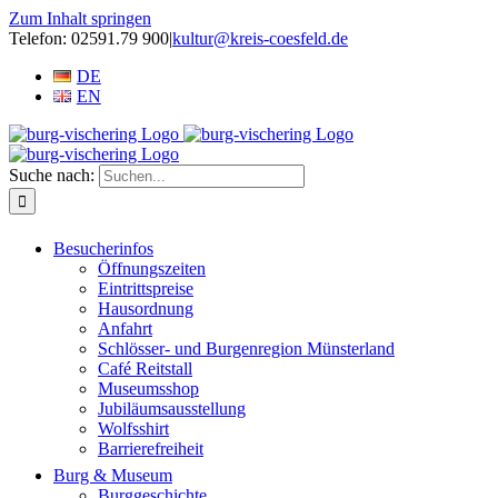
Zum Inhalt springen
Telefon: 02591.79 900
|
kultur@kreis-coesfeld.de
DE
EN
Suche nach:
Besucherinfos
Öffnungszeiten
Eintrittspreise
Hausordnung
Anfahrt
Schlösser- und Burgenregion Münsterland
Café Reitstall
Museumsshop
Jubiläumsausstellung
Wolfsshirt
Barrierefreiheit
Burg & Museum
Burggeschichte