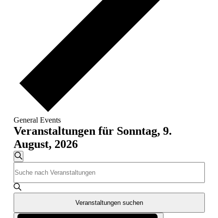
General Events
Veranstaltungen für Sonntag, 9.
August, 2026
Veranstaltungen
Suche
Bitte
Suche
Schlüsselwort
und
eingeben.
Suche
Ansichten,
nach
Veranstaltungen suchen
Navigation
Veranstaltungen
Veranstaltung