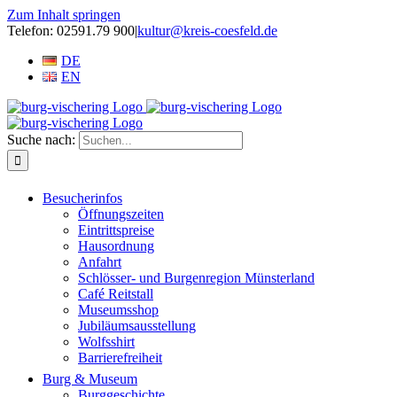
Zum Inhalt springen
Telefon: 02591.79 900
|
kultur@kreis-coesfeld.de
DE
EN
Suche nach:
Besucherinfos
Öffnungszeiten
Eintrittspreise
Hausordnung
Anfahrt
Schlösser- und Burgenregion Münsterland
Café Reitstall
Museumsshop
Jubiläumsausstellung
Wolfsshirt
Barrierefreiheit
Burg & Museum
Burggeschichte