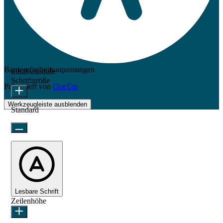
Barrierefreiheitsanpassungen
Inhaltsmodule
Schriftgröße
Präsentiert von
OneTap
Werkzeugleiste ausblenden
Standard
Lesbare Schrift
Zeilenhöhe