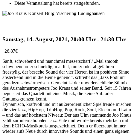
Diese Veranstaltung hat bereits stattgefunden.
Joo Kraus & Band
Samstag, 14. August, 2021, 20:00 Uhr
-
21:30 Uhr
|
26,87€
Sanft, schwebend und manchmal messerscharf / „Mal smooth,
schwebend oder schneidig, mal fett, funky oder abgefahren
freestylig, der beseelte Sound der vier Herren ist im positiven Sinne
ansteckend und in die Beine gehend“, schreibt das „Jazz Podium“
geradezu schwärmerisch. Gemeint ist der unwiderstehliche Stilmix
des Ausnahmetrompeters Joo Kraus und seiner Band. Seit 15 Jahren
begeistert das Quartett mit einer Musik, die keine Stil- oder
Gattungsgrenzen kennt.
Dynamisch, kraftvoll und mit außerordentlicher Spielfreude mischen
die vier Jazz, HipHop, TripHop, Pop, Rock, Soul, Electro und Latin
– und das auf höchstem Niveau: Der aus Ulm stammende Joo Kraus
zählt zur internationalen Jazz-Elite und wurde bereits mehrfach mit
dem ECHO-Musikpreis ausgezeichnet. Denn er überzeugt immer
wieder aufs Neue durch innovative Sounds und einen ganz eigenen