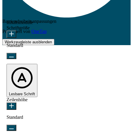
Barrierefreiheitsanpassungen
Inhaltsmodule
Schriftgröße
Präsentiert von
OneTap
Werkzeugleiste ausblenden
Standard
Lesbare Schrift
Zeilenhöhe
Standard