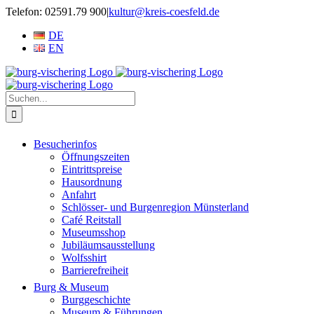
Zum
Telefon: 02591.79 900
|
kultur@kreis-coesfeld.de
Inhalt
DE
springen
EN
Suche
nach:
Besucherinfos
Öffnungszeiten
Eintrittspreise
Hausordnung
Anfahrt
Schlösser- und Burgenregion Münsterland
Café Reitstall
Museumsshop
Jubiläumsausstellung
Wolfsshirt
Barrierefreiheit
Burg & Museum
Burggeschichte
Museum & Führungen