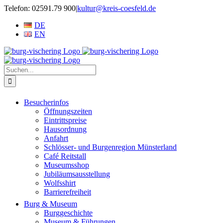
Zum
Telefon: 02591.79 900
|
kultur@kreis-coesfeld.de
Inhalt
DE
springen
EN
Suche
nach:
Besucherinfos
Öffnungszeiten
Eintrittspreise
Hausordnung
Anfahrt
Schlösser- und Burgenregion Münsterland
Café Reitstall
Museumsshop
Jubiläumsausstellung
Wolfsshirt
Barrierefreiheit
Burg & Museum
Burggeschichte
Museum & Führungen