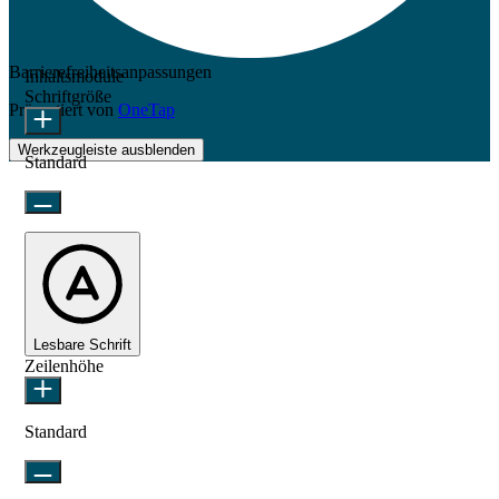
Barrierefreiheitsanpassungen
Inhaltsmodule
Schriftgröße
Präsentiert von
OneTap
Werkzeugleiste ausblenden
Standard
Lesbare Schrift
Zeilenhöhe
Standard