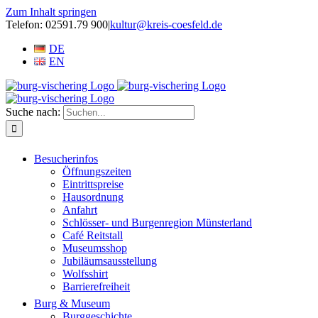
Zum Inhalt springen
Telefon: 02591.79 900
|
kultur@kreis-coesfeld.de
DE
EN
Suche nach:
Besucherinfos
Öffnungszeiten
Eintrittspreise
Hausordnung
Anfahrt
Schlösser- und Burgenregion Münsterland
Café Reitstall
Museumsshop
Jubiläumsausstellung
Wolfsshirt
Barrierefreiheit
Burg & Museum
Burggeschichte