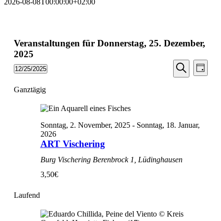
2026-08-08T00:00:00+02:00
Veranstaltungen für Donnerstag, 25. Dezember,
2025
Veransta
Vera
12/25/2025
Tag
Ansic
Suche
Datum
Suche
Navi
wählen.
Ganztägig
und
Ansichten
Navigati
Sonntag, 2. November, 2025
-
Sonntag, 18. Januar,
2026
ART Vischering
Burg Vischering
Berenbrock 1, Lüdinghausen
3,50€
Laufend