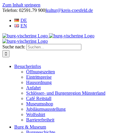
Zum Inhalt springen
Telefon: 02591.79 900
|
kultur@kreis-coesfeld.de
DE
EN
Suche nach:
Besucherinfos
Öffnungszeiten
Eintrittspreise
Hausordnung
Anfahrt
Schlösser- und Burgenregion Münsterland
Café Reitstall
Museumsshop
Jubiläumsausstellung
Wolfsshirt
Barrierefreiheit
Burg & Museum
Burggeschichte