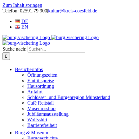
Zum Inhalt springen
Telefon: 02591.79 900
|
kultur@kreis-coesfeld.de
DE
EN
Suche nach:
Besucherinfos
Öffnungszeiten
Eintrittspreise
Hausordnung
Anfahrt
Schlösser- und Burgenregion Münsterland
Café Reitstall
Museumsshop
Jubiläumsausstellung
Wolfsshirt
Barrierefreiheit
Burg & Museum
Burggeschichte