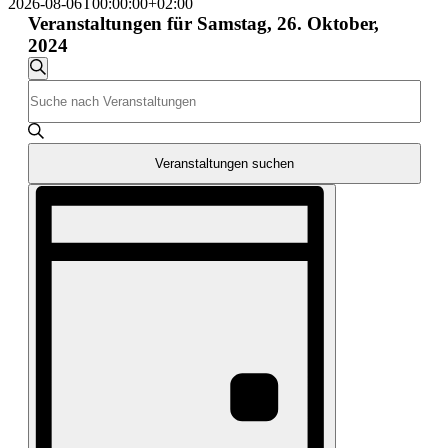
2026-08-06T00:00:00+02:00
Veranstaltungen für Samstag, 26. Oktober,
2024
Veranstaltungen
Suche
Bitte
Suche
Schlüsselwort
und
eingeben.
Suche
Ansichten,
nach
Veranstaltungen suchen
Navigation
Veranstaltungen
Veranstaltung
Schlüsselwort.
Ansichten-
Navigation