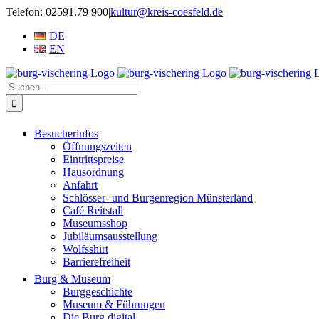
Zum
Telefon: 02591.79 900
|
kultur@kreis-coesfeld.de
Inhalt
DE
springen
EN
Suche
nach:
Besucherinfos
Öffnungszeiten
Eintrittspreise
Hausordnung
Anfahrt
Schlösser- und Burgenregion Münsterland
Café Reitstall
Museumsshop
Jubiläumsausstellung
Wolfsshirt
Barrierefreiheit
Burg & Museum
Burggeschichte
Museum & Führungen
Die Burg digital