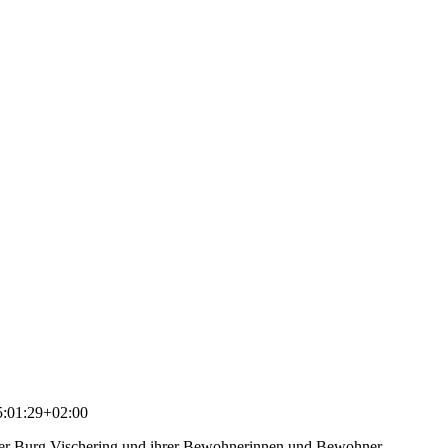
:01:29+02:00
der Burg Vischering und ihrer Bewohnerinnen und Bewohner,