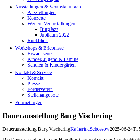
Ausstellungen & Veranstaltungen
Ausstellungen
Konzerte
Weitere Veranstaltungen
BurgJazz
Jubiläum 2022
Rückblick
Workshops & Erlebnisse
Erwachsene
Kinder, Jugend & Familie
Schulen & Kindergärten
Kontakt & Service
Kontakt
Presse
Förderverein
Stellenangebote
Vermietungen
Dauerausstellung Burg Vischering
Dauerausstellung Burg Vischering
KatharinaSchossow
2025-06-24T15
Die Dauerausstellung in der Hauptburg widmet sich der Geschichte 