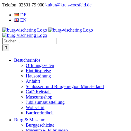
Zum
Telefon: 02591.79 900
|
kultur@kreis-coesfeld.de
Inhalt
DE
springen
EN
Suche
nach:
Besucherinfos
Öffnungszeiten
Eintrittspreise
Hausordnung
Anfahrt
Schlösser- und Burgenregion Münsterland
Café Reitstall
Museumsshop
Jubiläumsausstellung
Wolfsshirt
Barrierefreiheit
Burg & Museum
Burggeschichte
Museum & Führungen