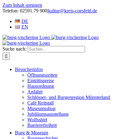
Zum Inhalt springen
Telefon: 02591.79 900
|
kultur@kreis-coesfeld.de
DE
EN
Suche nach:
Besucherinfos
Öffnungszeiten
Eintrittspreise
Hausordnung
Anfahrt
Schlösser- und Burgenregion Münsterland
Café Reitstall
Museumsshop
Jubiläumsausstellung
Wolfsshirt
Barrierefreiheit
Burg & Museum
Burggeschichte