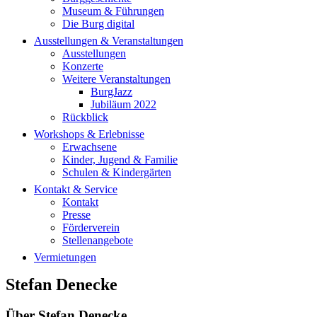
Museum & Führungen
Die Burg digital
Ausstellungen & Veranstaltungen
Ausstellungen
Konzerte
Weitere Veranstaltungen
BurgJazz
Jubiläum 2022
Rückblick
Workshops & Erlebnisse
Erwachsene
Kinder, Jugend & Familie
Schulen & Kindergärten
Kontakt & Service
Kontakt
Presse
Förderverein
Stellenangebote
Vermietungen
Stefan Denecke
Über
Stefan Denecke