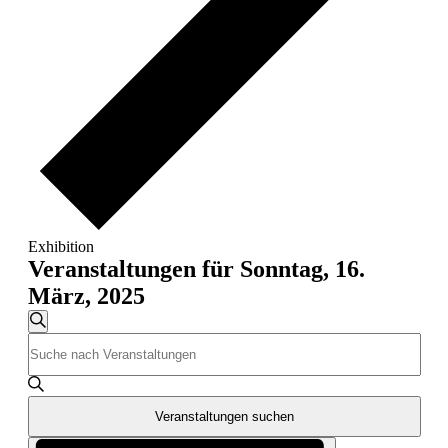
Exhibition
Veranstaltungen für Sonntag, 16.
März, 2025
Veranstaltungen
Suche
Bitte
Suche
Schlüsselwort
und
eingeben.
Suche
Ansichten,
nach
Veranstaltungen suchen
Navigation
Veranstaltungen
Veranstaltung