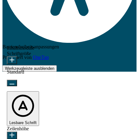
Barrierefreiheitsanpassungen
Inhaltsmodule
Schriftgröße
Präsentiert von
OneTap
Werkzeugleiste ausblenden
Standard
Lesbare Schrift
Zeilenhöhe