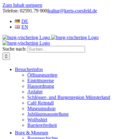
Zum Inhalt springen
Telefon: 02591.79 900
|
kultur@kreis-coesfeld.de
DE
EN
Suche nach:
Besucherinfos
Öffnungszeiten
Eintrittspreise
Hausordnung
Anfahrt
Schlösser- und Burgenregion Münsterland
Café Reitstall
Museumsshop
Jubiläumsausstellung
Wolfsshirt
Barrierefreiheit
Burg & Museum
Burggeschichte