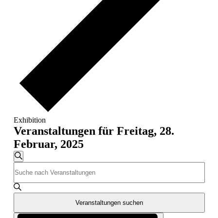
Exhibition
Veranstaltungen für Freitag, 28.
Februar, 2025
Veranstaltungen
Suche
Bitte
Suche
Schlüsselwort
und
eingeben.
Suche
Ansichten,
nach
Veranstaltungen suchen
Navigation
Veranstaltungen
Veranstaltung