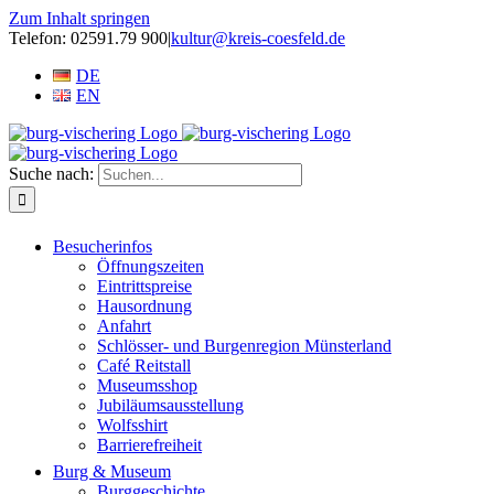
Zum Inhalt springen
Telefon: 02591.79 900
|
kultur@kreis-coesfeld.de
DE
EN
Suche nach:
Besucherinfos
Öffnungszeiten
Eintrittspreise
Hausordnung
Anfahrt
Schlösser- und Burgenregion Münsterland
Café Reitstall
Museumsshop
Jubiläumsausstellung
Wolfsshirt
Barrierefreiheit
Burg & Museum
Burggeschichte