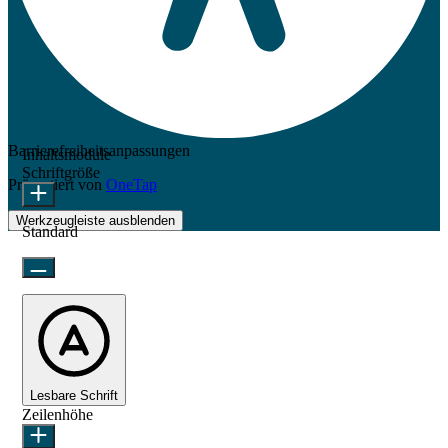
Barrierefreiheitsanpassungen
Inhaltsmodule
Schriftgröße
Präsentiert von
OneTap
Werkzeugleiste ausblenden
Standard
Lesbare Schrift
Zeilenhöhe