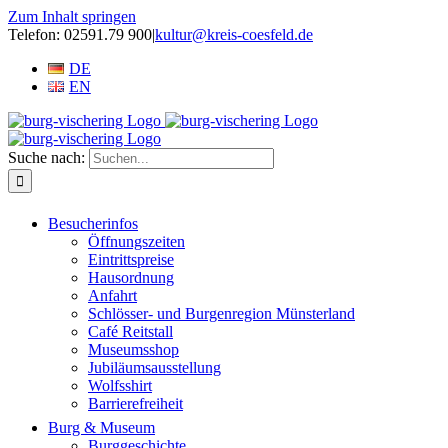
Zum Inhalt springen
Telefon: 02591.79 900
|
kultur@kreis-coesfeld.de
DE
EN
Suche nach:
Besucherinfos
Öffnungszeiten
Eintrittspreise
Hausordnung
Anfahrt
Schlösser- und Burgenregion Münsterland
Café Reitstall
Museumsshop
Jubiläumsausstellung
Wolfsshirt
Barrierefreiheit
Burg & Museum
Burggeschichte