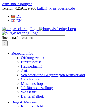
Zum Inhalt springen
Telefon: 02591.79 900
|
kultur@kreis-coesfeld.de
DE
EN
Suche nach:
Besucherinfos
Öffnungszeiten
Eintrittspreise
Hausordnung
Anfahrt
Schlösser- und Burgenregion Münsterland
Café Reitstall
Museumsshop
Jubiläumsausstellung
Wolfsshirt
Barrierefreiheit
Burg & Museum
Burggeschichte