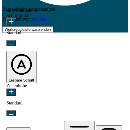
Barrierefreiheitsanpassungen
Inhaltsmodule
Schriftgröße
Präsentiert von
OneTap
Werkzeugleiste ausblenden
Standard
Lesbare Schrift
Zeilenhöhe
Standard