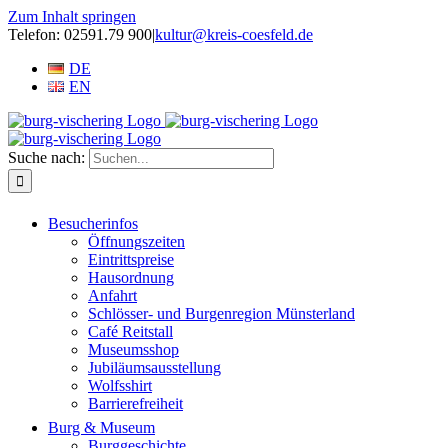
Zum Inhalt springen
Telefon: 02591.79 900
|
kultur@kreis-coesfeld.de
DE
EN
Suche nach:
Besucherinfos
Öffnungszeiten
Eintrittspreise
Hausordnung
Anfahrt
Schlösser- und Burgenregion Münsterland
Café Reitstall
Museumsshop
Jubiläumsausstellung
Wolfsshirt
Barrierefreiheit
Burg & Museum
Burggeschichte