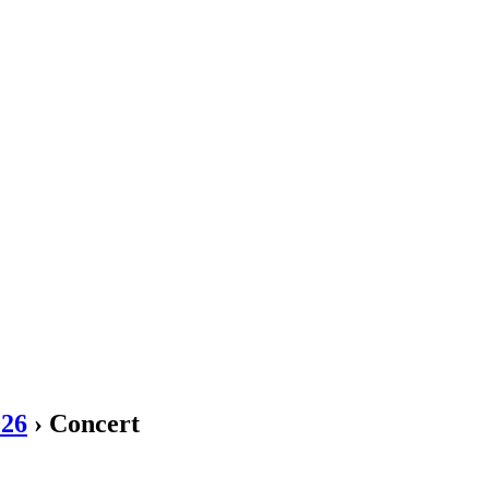
026
› Concert