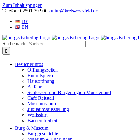
Zum Inhalt springen
Telefon: 02591.79 900
|
kultur@kreis-coesfeld.de
DE
EN
Suche nach:
Besucherinfos
Öffnungszeiten
Eintrittspreise
Hausordnung
Anfahrt
Schlösser- und Burgenregion Münsterland
Café Reitstall
Museumsshop
Jubiläumsausstellung
Wolfsshirt
Barrierefreiheit
Burg & Museum
Burggeschichte
Museum & Führungen