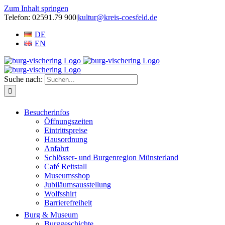
Zum Inhalt springen
Telefon: 02591.79 900
|
kultur@kreis-coesfeld.de
DE
EN
Suche nach:
Besucherinfos
Öffnungszeiten
Eintrittspreise
Hausordnung
Anfahrt
Schlösser- und Burgenregion Münsterland
Café Reitstall
Museumsshop
Jubiläumsausstellung
Wolfsshirt
Barrierefreiheit
Burg & Museum
Burggeschichte